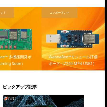
ネント
コンポーネント
Bee™ 多機能開発ボ
WannaBee™モジュール評価
ming Soon）
ボード（Z240-MP4-USB1）
ピックアップ記事