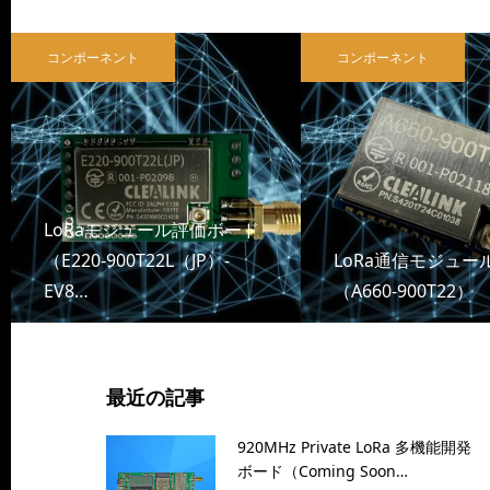
コンポーネント
コンポーネント
LoRaモジュール評価ボード
（E220-900T22L（JP）-
LoRa通信モジュー
EV8…
（A660-900T22）
最近の記事
920MHz Private LoRa 多機能開発
ボード（Coming Soon…