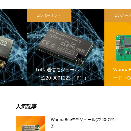
コンポーネント
コンポー
ル
LoRa通信モジュール
Wanna
（E220-900T22S（JP））
ード（Co
人気記事
WannaBee™モジュール(Z240-CP1
3)