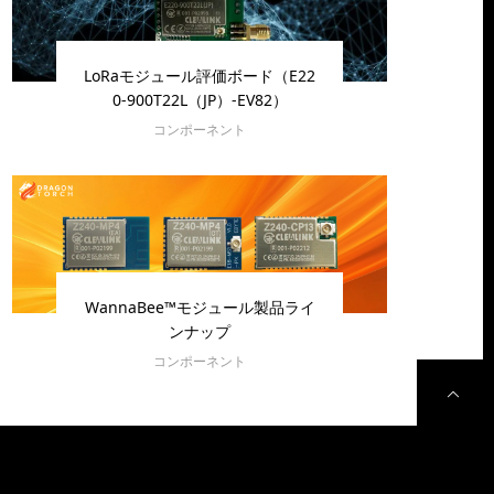
LoRaモジュール評価ボード（E22
0-900T22L（JP）-EV82）
コンポーネント
WannaBee™モジュール製品ライ
ンナップ
コンポーネント
P