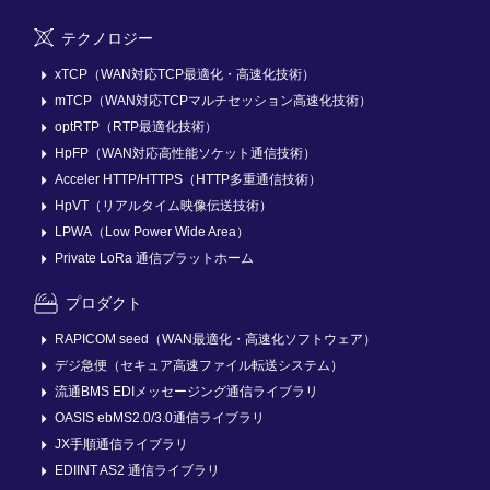
テクノロジー
xTCP（WAN対応TCP最適化・高速化技術）
mTCP（WAN対応TCPマルチセッション高速化技術）
optRTP（RTP最適化技術）
HpFP（WAN対応高性能ソケット通信技術）
Acceler HTTP/HTTPS（HTTP多重通信技術）
HpVT（リアルタイム映像伝送技術）
LPWA（Low Power Wide Area）
Private LoRa 通信プラットホーム
プロダクト
RAPICOM seed（WAN最適化・高速化ソフトウェア）
デジ急便（セキュア高速ファイル転送システム）
流通BMS EDIメッセージング通信ライブラリ
OASIS ebMS2.0/3.0通信ライブラリ
JX手順通信ライブラリ
EDIINT AS2 通信ライブラリ