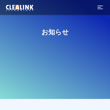
コ
ン
テ
ン
ツ
へ
お知らせ
ス
キ
ッ
プ