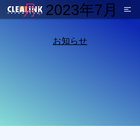
コ
月:
2023年7月
ン
テ
ン
ツ
へ
お知らせ
ス
キ
ッ
プ