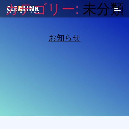
コ
カテゴリー:
未分類
ン
テ
ン
ツ
へ
お知らせ
ス
キ
ッ
プ