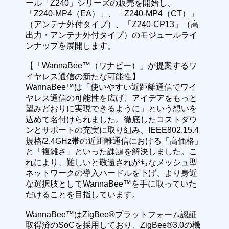
ール「Z240」シリーズの販売を開始し、
「Z240-MP4（EA）」、「Z240-MP4（CT）」
（アンテナ外付タイプ）、「Z240-CP13」（高
出力・アンテナ外付タイプ）のモジュールライ
ンナップを展開します。
【「WannaBee™（ワナビー）」が提案するワ
イヤレス通信の新たな可能性】
WannaBee™は「使いやすい近距離通信でワイ
ヤレス通信の可能性を広げ、アイデアをもっと
望みどおりに実現できるように」という想いを
込めて名付けられました。徹底したコストダウ
ンとサポートの充実に取り組み、IEEE802.15.4
規格/2.4GHz帯の近距離通信における「高価格」
と「複雑さ」といった課題を解決しました。こ
れにより、難しいと敬遠されがちなメッシュ型
ネットワークの導入ハードルを下げ、より身近
な選択肢としてWannaBee™を手に取っていた
だけることを目指しています。
WannaBee™はZigBee®プラットフォーム認証
取得済のSoCを採用しており、ZigBee®3.0の機