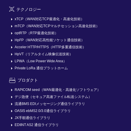
テクノロジー
xTCP（WAN対応TCP最適化・高速化技術）
mTCP（WAN対応TCPマルチセッション高速化技術）
optRTP（RTP最適化技術）
HpFP（WAN対応高性能ソケット通信技術）
Acceler HTTP/HTTPS（HTTP多重通信技術）
HpVT（リアルタイム映像伝送技術）
LPWA（Low Power Wide Area）
Private LoRa 通信プラットホーム
プロダクト
RAPICOM seed（WAN最適化・高速化ソフトウェア）
デジ急便（セキュア高速ファイル転送システム）
流通BMS EDIメッセージング通信ライブラリ
OASIS ebMS2.0/3.0通信ライブラリ
JX手順通信ライブラリ
EDIINT AS2 通信ライブラリ