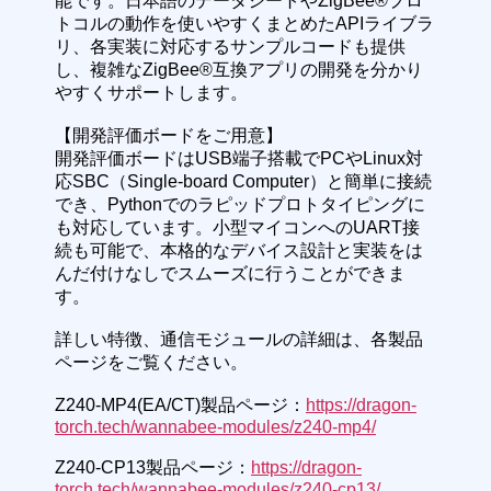
能です。日本語のデータシートやZigBee®プロ
トコルの動作を使いやすくまとめたAPIライブラ
リ、各実装に対応するサンプルコードも提供
し、複雑なZigBee®互換アプリの開発を分かり
やすくサポートします。
【開発評価ボードをご用意】
開発評価ボードはUSB端子搭載でPCやLinux対
応SBC（Single-board Computer）と簡単に接続
でき、Pythonでのラピッドプロトタイピングに
も対応しています。小型マイコンへのUART接
続も可能で、本格的なデバイス設計と実装をは
んだ付けなしでスムーズに行うことができま
す。
詳しい特徴、通信モジュールの詳細は、各製品
ページをご覧ください。
Z240-MP4(EA/CT)製品ページ：
https://dragon-
torch.tech/wannabee-modules/z240-mp4/
Z240-CP13製品ページ：
https://dragon-
torch.tech/wannabee-modules/z240-cp13/