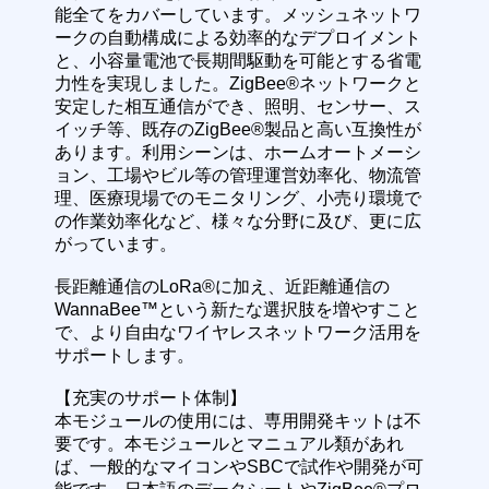
能全てをカバーしています。メッシュネットワ
ークの自動構成による効率的なデプロイメント
と、小容量電池で長期間駆動を可能とする省電
力性を実現しました。ZigBee®ネットワークと
安定した相互通信ができ、照明、センサー、ス
イッチ等、既存のZigBee®製品と高い互換性が
あります。利用シーンは、ホームオートメーシ
ョン、工場やビル等の管理運営効率化、物流管
理、医療現場でのモニタリング、小売り環境で
の作業効率化など、様々な分野に及び、更に広
がっています。
長距離通信のLoRa®に加え、近距離通信の
WannaBee™という新たな選択肢を増やすこと
で、より自由なワイヤレスネットワーク活用を
サポートします。
【充実のサポート体制】
本モジュールの使用には、専用開発キットは不
要です。本モジュールとマニュアル類があれ
ば、一般的なマイコンやSBCで試作や開発が可