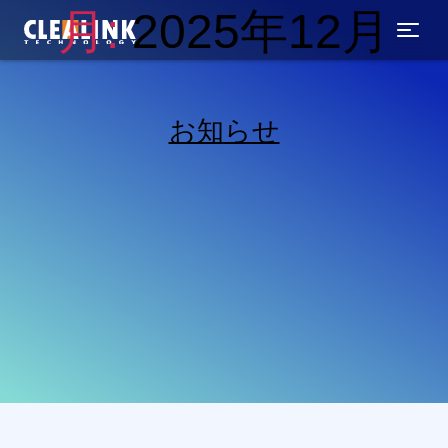
コ
月:
2025年12月
ン
テ
ン
ツ
へ
お知らせ
ス
キ
ッ
プ