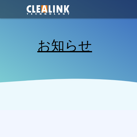
コ
ン
テ
ン
ツ
へ
お知らせ
ス
キ
ッ
プ