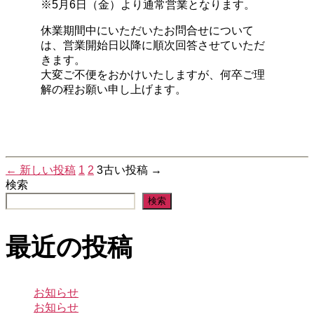
※5月6日（金）より通常営業となります。
休業期間中にいただいたお問合せについて
は、営業開始日以降に順次回答させていただ
きます。
大変ご不便をおかけいたしますが、何卒ご理
解の程お願い申し上げます。
←
新しい
投稿
1
2
3
古い
投稿
→
投
検索
検索
稿
最近の投稿
の
ペ
お知らせ
お知らせ