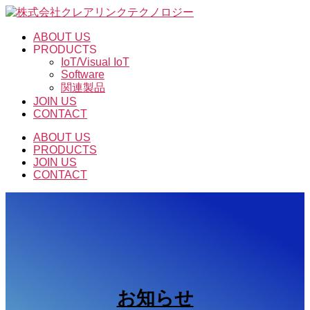
コ
ン
ABOUT US
テ
PRODUCTS
ン
IoT/Visual IoT
ツ
Software
へ
関連製品
ス
JOIN US
キ
CONTACT
ッ
ABOUT US
プ
PRODUCTS
JOIN US
CONTACT
お知らせ